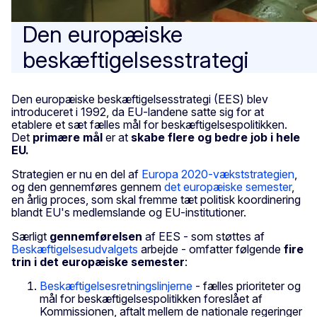
Den europæiske
beskæftigelsesstrategi
Den europæiske beskæftigelsesstrategi (EES) blev
introduceret i 1992, da EU-landene satte sig for at
etablere et sæt fælles mål for beskæftigelsespolitikken.
Det
primære mål
er at
skabe flere og bedre job i hele
EU.
Strategien er nu en del af
Europa 2020-vækststrategien
,
og den gennemføres gennem
det europæiske semester
,
en årlig proces, som skal fremme tæt politisk koordinering
blandt EU's medlemslande og EU-institutioner.
Særligt
gennemførelsen
af EES - som støttes af
Beskæftigelsesudvalgets
arbejde - omfatter følgende
fire
trin i det europæiske semester
:
Beskæftigelsesretningslinjerne
- fælles prioriteter og
mål for beskæftigelsespolitikken foreslået af
Kommissionen, aftalt mellem de nationale regeringer