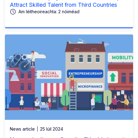
Attract Skilled Talent from Third Countries
Am léitheoireachta: 2 nóiméad
News article
25 Iúil 2024