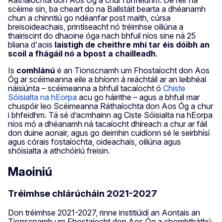
Ráthaíochta don Aos Óg a chur i bhfeidhm. De réir na
scéime sin, ba cheart do na Ballstáit bearta a dhéanamh
chun a chinntiú go ndéanfar post maith, cúrsa
breisoideachais, printíseacht nó tréimhse oiliúna a
thairiscint do dhaoine óga nach bhfuil níos sine ná 25
bliana d'aois
laistigh de cheithre mhí tar éis dóibh an
scoil a fhágáil nó a bpost a chailleadh
.
Is
comhlánú
é an Tionscnamh um Fhostaíocht don Aos
Óg ar scéimeanna eile a bhíonn á reáchtáil ar an leibhéal
náisiúnta – scéimeanna a bhfuil tacaíocht ó
Chiste
Sóisialta na hEorpa
acu go háirithe – agus a bhfuil mar
chuspóir leo Scéimeanna Ráthaíochta don Aos Óg a chur
i bhfeidhm. Tá sé d’acmhainn ag Ciste Sóisialta na hEorpa
níos mó a dhéanamh ná tacaíocht dhíreach a chur ar fáil
don duine aonair, agus go deimhin cuidíonn sé le seirbhísí
agus córais fostaíochta, oideachais, oiliúna agus
shóisialta a athchóiriú freisin.
Maoiniú
Tréimhse chlárúcháin 2021-2027
Don tréimhse 2021-2027, rinne institiúidí an Aontais an
Tionscnamh um Fhostaíocht don Aos Óg a chomhtháthú