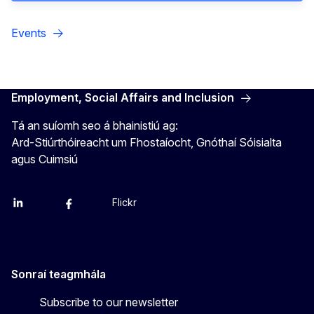
Events
Employment, Social Affairs and Inclusion
Tá an suíomh seo á bhainistiú ag:
Ard-Stiúrthóireacht um Fhostaíocht, Gnóthaí Sóisialta
agus Cuimsiú
Flickr
Linkedin
X
Facebook
YouTube
Sonraí teagmhála
Subscribe to our newsletter