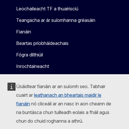
Leochaileacht TF a thuairisciú
Teangacha ar ár suíomhanna gréasáin
Fianáin
Beartas príobháideachais
Fógra dlíthiúil
Inrochtaineacht
Úsáidtear fianáin ar an suíomh seo. Tabhair
cuairt ar
leathanach an bheartais maidir le
fianáin
nó cliceáil ar an nasc in aon cheann de
na buntásca chun tuilleadh eolais a fháil agus
chun do chuid roghanna a athrú.