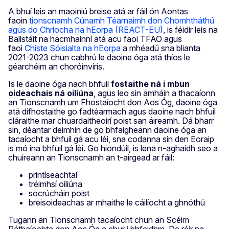
A bhuí leis an maoiniú breise atá ar fáil ón Aontas
faoin
tionscnamh Cúnamh Téarnaimh don Chomhtháthú
agus do Chríocha na hEorpa (REACT-EU)
, is féidir leis na
Ballstáit na hacmhainní atá acu faoi TFAO agus
faoi
Chiste Sóisialta na hEorpa
a mhéadú sna blianta
2021-2023 chun cabhrú le daoine óga atá thíos le
géarchéim an choróinvíris.
Is le daoine óga nach bhfuil
fostaithe
ná i mbun
oideachais ná oiliúna
, agus leo sin amháin a thacaíonn
an Tionscnamh um Fhostaíocht don Aos Óg, daoine óga
atá dífhostaithe go fadtéarmach agus daoine nach bhfuil
cláraithe mar chuardaitheoirí poist san áireamh. Dá bharr
sin, déantar deimhin de go bhfaigheann daoine óga an
tacaíocht a bhfuil gá acu léi, sna codanna sin den Eoraip
is mó ina bhfuil gá léi. Go hiondúil, is lena n-aghaidh seo a
chuireann an Tionscnamh an t-airgead ar fáil:
printíseachtaí
tréimhsí oiliúna
socrúcháin poist
breisoideachas ar mhaithe le cáilíocht a ghnóthú
Tugann an Tionscnamh tacaíocht chun an Scéim