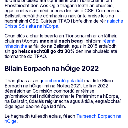
Is ó líne bhuiséid atá tiomnaithe don Tionscnamh um
Fhostaíocht don Aos Óg a thagann leath an bhuiséid,
agus cuirtear an méid céanna leis sin ó CSE. Cuireann na
Ballstáit incháilithe cómhaoiniú náisiúnta breise leis na
hacmhainní CSE. Cuirtear TFAO i bhfeidhm de réir
rialacha
Chiste Sóisialta na hEorpa
.
Chun dlús a chur le bearta an Tionscnaimh ar an láthair,
chuir an tAontas
maoiniú nach beag
i bhfoirm
réamh-
mhaoinithe
ar fáil do na Ballstáit, agus in 2015 ardaíodh
sin
go heisceachtúil go dtí 30%
den líne bhuiséid atá
tiomnaithe do TFAO.
Bliain Eorpach na hÓige 2022
Thángthas ar an g
comhaontú polaitiúil
maidir le Bliain
Eorpach na hÓige i mí na Nollag 2021. Le linn 2022
déanfaidh an Coimisiún comhordú ar réimse
gníomhaíochtaí i ndlúthchomhar le Parlaimint na hEorpa,
na Ballstáit, údaráis réigiúnacha agus áitiúla, eagraíochtaí
óige agus daoine óga iad féin.
Le haghaidh tuilleadh eolais, féach
Tairseach Eorpach na
hÓige
.