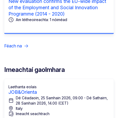
New evaluation confirms the EU-wide impact
of the Employment and Social Innovation
Programme (2014 - 2020)
Am léitheoireachta: 1 nóiméad
Féach na
Imeachtaí gaolmhara
Laethanta eolais
JOB&Orienta
Dé Céadaoin, 25 Samhain 2026, 09.00 - Dé Sathairn,
28 Samhain 2026, 14.00 (CET)
Italy
Imeacht seachtrach