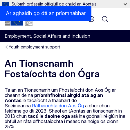
Suíomh gréasáin oifigiúil de chuid an Aontais
Ar aghaidh go dtí an príomhábhar
Menu
Employment, Social Affairs and Inclusion
Youth employment support
An Tionscnamh
Fostaíochta don Ógra
Tá an an Tionscnamh um Fhostaíocht don Aos Óg ar
cheann de na
príomhfhoinsí airgid atá ag an
Aontas
le tacaíocht a thabhairt do
Scéimeanna
Ráthaíochta don Aos Óg
a chur chun
feidhme go dtí 2023. Sheol an tAontas an tionscnamh in
2013 chun
tacú
le
daoine óga
atá ina gcónaí i réigiúin ina
bhfuil an ráta dífhostaíochta i measc na hóige os cionn
25%.