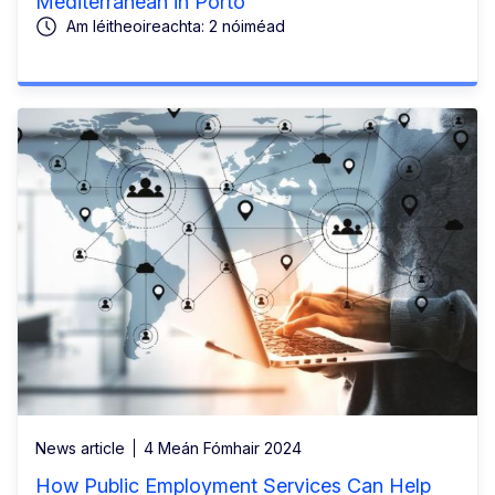
Mediterranean in Porto
Am léitheoireachta: 2 nóiméad
News article
4 Meán Fómhair 2024
How Public Employment Services Can Help