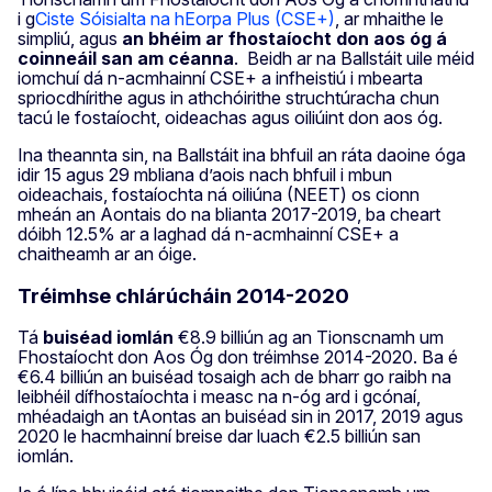
i g
Ciste Sóisialta na hEorpa Plus (CSE+)
, ar mhaithe le
simpliú, agus
an bhéim ar fhostaíocht don aos óg á
coinneáil san am céanna
. Beidh ar na Ballstáit uile méid
iomchuí dá n-acmhainní CSE+ a infheistiú i mbearta
spriocdhírithe agus in athchóirithe struchtúracha chun
tacú le fostaíocht, oideachas agus oiliúint don aos óg.
Ina theannta sin, na Ballstáit ina bhfuil an ráta daoine óga
idir 15 agus 29 mbliana d’aois nach bhfuil i mbun
oideachais, fostaíochta ná oiliúna (NEET) os cionn
mheán an Aontais do na blianta 2017-2019, ba cheart
dóibh 12.5% ar a laghad dá n-acmhainní CSE+ a
chaitheamh ar an óige.
Tréimhse chlárúcháin 2014-2020
Tá
buiséad iomlán
€8.9 billiún ag an Tionscnamh um
Fhostaíocht don Aos Óg don tréimhse 2014-2020. Ba é
€6.4 billiún an buiséad tosaigh ach de bharr go raibh na
leibhéil dífhostaíochta i measc na n-óg ard i gcónaí,
mhéadaigh an tAontas an buiséad sin in 2017, 2019 agus
2020 le hacmhainní breise dar luach €2.5 billiún san
iomlán.