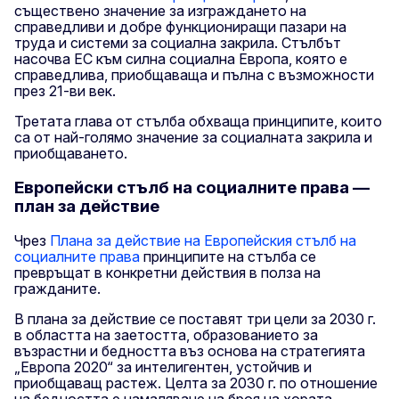
съществено значение за изграждането на
справедливи и добре функциониращи пазари на
труда и системи за социална закрила. Стълбът
насочва ЕС към силна социална Европа, която е
справедлива, приобщаваща и пълна с възможности
през 21-ви век.
Третата глава от стълба обхваща принципите, които
са от най-голямо значение за социалната закрила и
приобщаването.
Европейски стълб на социалните права —
план за действие
Чрез
Плана за действие на Европейския стълб на
социалните права
принципите на стълба се
превръщат в конкретни действия в полза на
гражданите.
В плана за действие се поставят три цели за 2030 г.
в областта на заетостта, образованието за
възрастни и бедността въз основа на стратегията
„Европа 2020“ за интелигентен, устойчив и
приобщаващ растеж. Целта за 2030 г. по отношение
на бедността е намаляване на броя на хората,