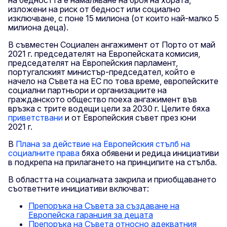
изложени на риск от бедност или социално
изключване, с поне 15 милиона (от които най-малко 5
милиона деца).
В съвместен Социален ангажимент от Порто от май
2021 г. председателят на Европейската комисия,
председателят на Европейския парламент,
португалският министър-председател, който е
начело на Съвета на ЕС по това време, европейските
социални партньори и организациите на
гражданското общество поеха ангажимент във
връзка с трите водещи цели за 2030 г. Целите бяха
приветствани
и от Европейския съвет през юни
2021 г.
В
Плана за действие на Европейския стълб на
социалните права
бяха обявени и редица инициативи
в подкрепа на прилагането на принципите на стълба.
В областта на социалната закрила и приобщаването
съответните инициативи включват:
Препоръка на Съвета за създаване на
Европейска гаранция за децата
Препоръка на Съвета относно адекватния