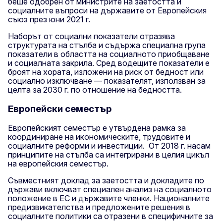
беше одобрен от министрите на заетостта и
социалните въпроси на държавите от Европейския
съюз през юни 2021 г.
Наборът от социални показатели отразява
структурата на стълба и съдържа специална група
показатели в областта на социалното приобщаване
и социалната закрила. Сред водещите показатели е
броят на хората, изложени на риск от бедност или
социално изключване — показателят, използван за
целта за 2030 г. по отношение на бедността.
Европейски семестър
Европейският семестър е утвърдена рамка за
координиране на икономическите, трудовите и
социалните реформи и инвестиции. От 2018 г. насам
принципите на стълба са интегрирани в целия цикъл
на европейския семестър.
Съвместният доклад за заетостта и докладите по
държави включват специален анализ на социалното
положение в ЕС и държавите членки. Националните
предизвикателства и предложените решения в
социалните политики са отразени в специфичните за