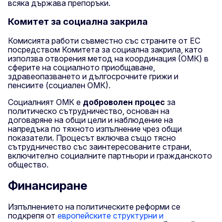
всяка държава препоръки.
Комитет за социална закрила
Комисията работи съвместно със страните от ЕС
посредством Комитета за социална закрила, като
използва отворения метод на координация (ОМК) в
сферите на социалното приобщаване,
здравеопазването и дългосрочните грижи и
пенсиите (социален ОМК).
Социалният ОМК е
доброволен процес
за
политическо сътрудничество, основан на
договаряне на общи цели и наблюдение на
напредъка по тяхното изпълнение чрез общи
показатели. Процесът включва също тясно
сътрудничество със заинтересованите страни,
включително социалните партньори и гражданското
общество.
Финансиране
Изпълнението на политическите реформи се
подкрепя от
европейските структурни и