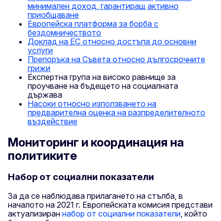
минимален доход, гарантиращ активно
приобщаване
Европейска платформа за борба с
бездомничеството
Доклад на ЕС относно достъпа до основни
услуги
Препоръка на Съвета относно дългосрочните
грижи
Експертна група на високо равнище за
проучване на бъдещето на социалната
държава
Насоки относно използването на
предварителна оценка на разпределителното
въздействие
Mониторинг и координация на
политиките
Набор от социални показатели
За да се наблюдава прилагането на стълба, в
началото на 2021 г. Европейската комисия представи
актуализиран
набор от социални показатели
, който